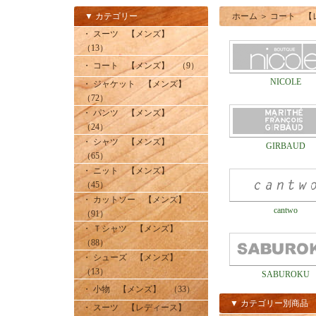
▼ カテゴリー
ホーム
＞
コート 【
・ スーツ 【メンズ】
（13）
・ コート 【メンズ】 （9）
NICOLE
・ ジャケット 【メンズ】
（72）
・ パンツ 【メンズ】
（24）
・ シャツ 【メンズ】
GIRBAUD
（65）
・ ニット 【メンズ】
（45）
・ カットソー 【メンズ】
cantwo
（91）
・ Ｔシャツ 【メンズ】
（88）
・ シューズ 【メンズ】
（13）
SABUROKU
・ 小物 【メンズ】 （33）
▼ カテゴリー別商品
・ スーツ 【レディース】