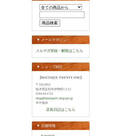
▼ メールマガジン
メルマガ登録・解除はこちら
▼ ショップ紹介
【BOUTIQUE TWENTY ONE】
〒326-0053
栃木県足利市伊勢町1-2-12
0284-44-1723
shop@boutique21.shop-pro.jp
年中無休
店長日記はこちら
▼ 店舗情報