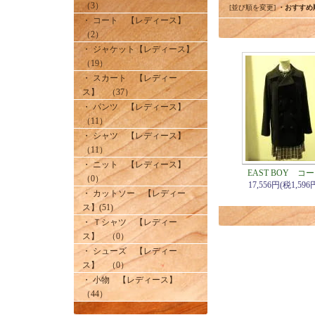
（3）
[並び順を変更]
・おすすめ
・ コート 【レディース】
（2）
・ ジャケット【レディース】
（19）
・ スカート 【レディー
ス】 （37）
・ パンツ 【レディース】
（11）
・ シャツ 【レディース】
（11）
・ ニット 【レディース】
EAST BOY コ
（0）
17,556円(税1,596
・ カットソー 【レディー
ス】(51)
・ Ｔシャツ 【レディー
ス】 （0）
・ シューズ 【レディー
ス】 （0）
・ 小物 【レディース】
（44）