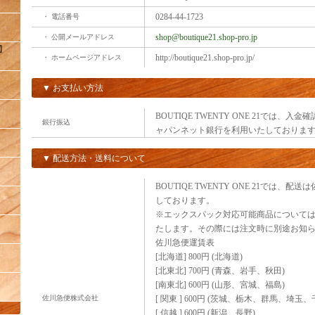
0284-44-1723
・ 電話番号
】
shop@boutique21.shop-pro.jp
・ 公開メールアドレス
】
http://boutique21.shop-pro.jp/
・ ホームページアドレス
▼ お支払い方法
】
BOUTIQE TWENTY ONE 21では、
銀行振込
ャパンネット銀行を利用いたしておりま
】
▼ 配送方法・送料について
】
BOUTIQE TWENTY ONE 21では、
しております。
※エックスパック対応可能商品について
たします。その際には注文時に別途お知
佐川急便運賃表
[北海道] 800円 (北海道)
[北東北] 700円 (青森、岩手、秋田)
[南東北] 600円 (山形、宮城、福島)
佐川急便株式会社
[ 関東 ] 600円 (茨城、栃木、群馬、埼
[ 信越 ] 600円 (新潟、長野)