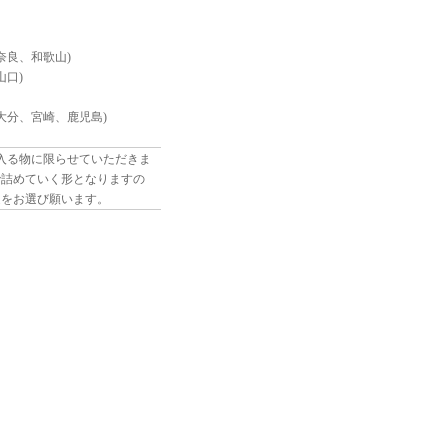
、奈良、和歌山)
山口)
本、大分、宮崎、鹿児島)
に入る物に限らせていただきま
で詰めていく形となりますの
送をお選び願います。