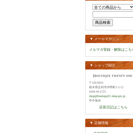
▼ メールマガジン
メルマガ登録・解除はこち
▼ ショップ紹介
【BOUTIQUE TWENTY ON
〒326-0053
栃木県足利市伊勢町1-2-12
0284-44-1723
shop@boutique21.shop-pro.jp
年中無休
店長日記はこちら
▼ 店舗情報