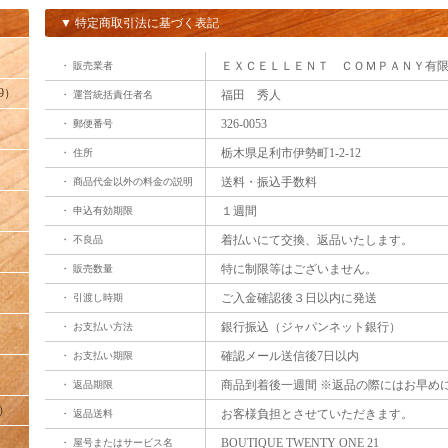
▼ 特定商取引法に基づく表記
ＥＸＣＥＬＬＥＮＴ ＣＯＭＰＡＮＹ有
・ 販売業者
9）
福田 秀人
・ 運営統括責任者名
】
326-0053
・ 郵便番号
栃木県足利市伊勢町1-2-12
・ 住所
送料・振込手数料
・ 商品代金以外の料金の説明
１週間
・ 申込有効期限
着払いにて交換、返品いたします。
・ 不良品
特に制限等はございません。
・ 販売数量
】
ご入金確認後３日以内に発送
・ 引渡し時期
銀行振込（ジャパンネット銀行）
・ お支払い方法
確認メール送信後7日以内
・ お支払い期限
商品到着後一週間 ※返品の際にはお早め
・ 返品期限
）
お客様負担とさせていただきます。
・ 返品送料
】
BOUTIQUE TWENTY ONE 21
・ 屋号またはサービス名