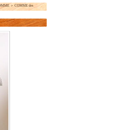
HOMME
＞
COMME des