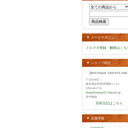
▼ メールマガジン
メルマガ登録・解除はこち
▼ ショップ紹介
【BOUTIQUE TWENTY ON
〒326-0053
栃木県足利市伊勢町1-2-12
0284-44-1723
shop@boutique21.shop-pro.jp
年中無休
店長日記はこちら
▼ 店舗情報