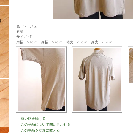
】
】
色 : ベージュ
素材 :
サイズ : F
肩幅 50ｃｍ 身幅 53ｃｍ 袖丈 20ｃｍ 身丈 70ｃｍ
】
】
】
・
買い物を続ける
・
この商品について問い合わせる
・
この商品を友達に教える