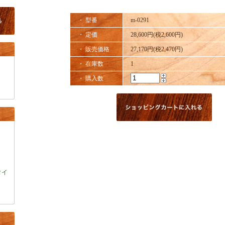
・ 型番
m-0291
・ 定価
28,600円(税2,600円)
・ 販売価格
27,170円(税2,470円)
・ 在庫数
1
・ 購入数
タイ